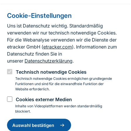
Cookie-Einstellungen
Informationen zur Seite
Uns ist Datenschutz wichtig. Standardmäßig
verwenden wir nur technisch notwendige Cookies.
Fußzeile
Kontakt zum BfN
Für die Webanalyse verwenden wir die Dienste der
Kontaktformular
etracker GmbH (
etracker.com
). Informationen zum
Datenschutz finden Sie in
Erklärung zur Barrierefreiheit
unserer
Datenschutzerklärung
.
Impressum
Technisch notwendige Cookies
Technisch notwendige Cookies ermöglichen grundlegende
Datenschutz
Funktionen und sind für die einwandfreie Funktion der
Website erforderlich.
Cookies externer Medien
Instagram
Facebook
YouTube
LinkedIn
Mastodon
Bluesky
Inhalte von Videoplattformen werden standardmäßig
blockiert.
Einwilligung
© 2026 Bundesamt für Naturschutz
zurückziehen
Auswahl bestätigen