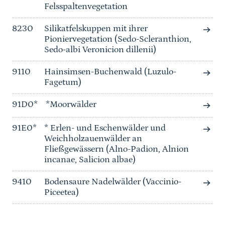
Felsspaltenvegetation
8230
Silikatfelskuppen mit ihrer
Pioniervegetation (Sedo-Scleranthion,
Sedo-albi Veronicion dillenii)
9110
Hainsimsen-Buchenwald (Luzulo-
Fagetum)
91D0*
*Moorwälder
91E0*
* Erlen- und Eschenwälder und
Weichholzauenwälder an
Fließgewässern (Alno-Padion, Alnion
incanae, Salicion albae)
9410
Bodensaure Nadelwälder (Vaccinio-
Piceetea)