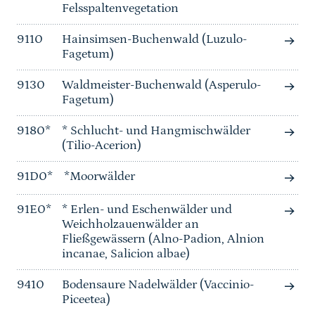
Felsspaltenvegetation
9110
Hainsimsen-Buchenwald (Luzulo-
Fagetum)
9130
Waldmeister-Buchenwald (Asperulo-
Fagetum)
9180*
* Schlucht- und Hangmischwälder
(Tilio-Acerion)
91D0*
*Moorwälder
91E0*
* Erlen- und Eschenwälder und
Weichholzauenwälder an
Fließgewässern (Alno-Padion, Alnion
incanae, Salicion albae)
9410
Bodensaure Nadelwälder (Vaccinio-
Piceetea)