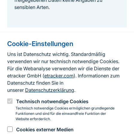
freigegebenen Daten keine Angaben zu
sensiblen Arten.
Cookie-Einstellungen
Informationen zur Seite
Uns ist Datenschutz wichtig. Standardmäßig
verwenden wir nur technisch notwendige Cookies.
Fußzeile
Kontakt zum BfN
Für die Webanalyse verwenden wir die Dienste der
Kontaktformular
etracker GmbH (
etracker.com
). Informationen zum
Datenschutz finden Sie in
Erklärung zur Barrierefreiheit
unserer
Datenschutzerklärung
.
Impressum
Technisch notwendige Cookies
Technisch notwendige Cookies ermöglichen grundlegende
Datenschutz
Funktionen und sind für die einwandfreie Funktion der
Website erforderlich.
Cookies externer Medien
Instagram
Facebook
YouTube
LinkedIn
Mastodon
Bluesky