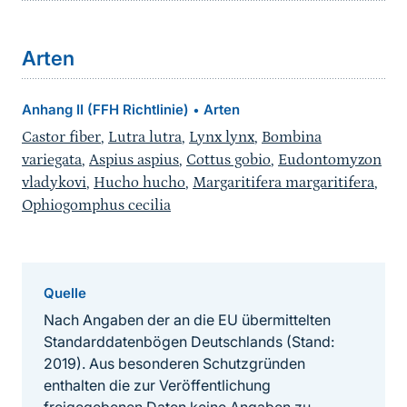
Arten
Anhang II (FFH Richtlinie)
Arten
•
Castor fiber
,
Lutra lutra
,
Lynx lynx
,
Bombina
variegata
,
Aspius aspius
,
Cottus gobio
,
Eudontomyzon
vladykovi
,
Hucho hucho
,
Margaritifera margaritifera
,
Ophiogomphus cecilia
Quelle
Nach Angaben der an die EU übermittelten
Standarddatenbögen Deutschlands (Stand:
2019). Aus besonderen Schutzgründen
enthalten die zur Veröffentlichung