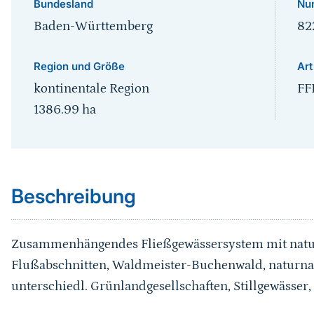
Bundesland
Nu
Baden-Württemberg
82
Region und Größe
Art
kontinentale Region
FF
1386.99
ha
Sprungmarke
Beschreibung
Zusammenhängendes Fließgewässersystem mit natu
Flußabschnitten, Waldmeister-Buchenwald, naturn
unterschiedl. Grünlandgesellschaften, Stillgewässe
Sprungmarke