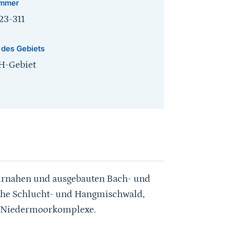
mmer
23-311
 des Gebiets
H-Gebiet
rnahen und ausgebauten Bach- und
ahe Schlucht- und Hangmischwald,
r, Niedermoorkomplexe.