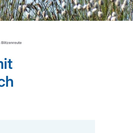
Blitzenreute
it
ch