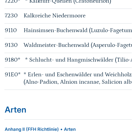
7220*
* Kalktuff-Quellen (Cratoneurion)
7230
Kalkreiche Niedermoore
9110
Hainsimsen-Buchenwald (Luzulo-Fagetum
9130
Waldmeister-Buchenwald (Asperulo-Fage
9180*
* Schlucht- und Hangmischwälder (Tilio-
91E0*
* Erlen- und Eschenwälder und Weichholz
(Alno-Padion, Alnion incanae, Salicion alb
Arten
•
Anhang II (FFH Richtlinie)
Arten