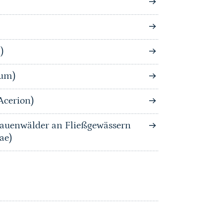
)
tum)
Acerion)
auenwälder an Fließgewässern
ae)