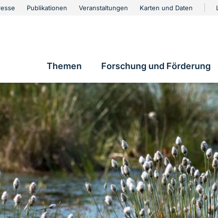
urschutz
resse
Publikationen
Veranstaltungen
Karten und Daten
vigation
Themen
Forschung und Förderung
Hauptnavigation