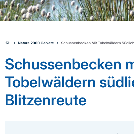
Sie
Natura 2000 Gebiete
Schussenbecken Mit Tobelwäldern Südlich 
sind
Schussenbecken m
hier:
Tobelwäldern südli
Blitzenreute