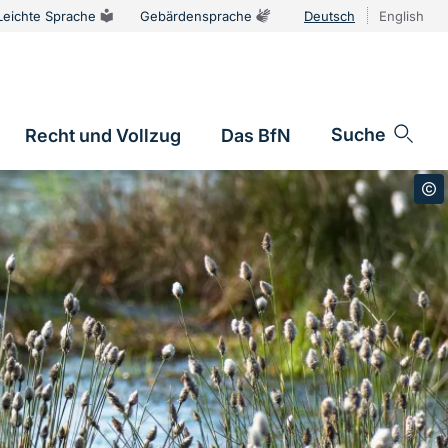
Leichte Sprache
Gebärdensprache
Deutsch
English
Sprachums
Suche
Recht und Vollzug
Das BfN