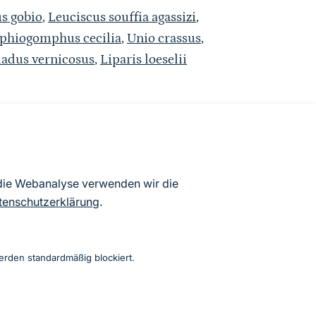
us gobio
,
Leuciscus souffia agassizi
,
phiogomphus cecilia
,
Unio crassus
,
adus vernicosus
,
Liparis loeselii
atenbögen Deutschlands (Stand:
 die Webanalyse verwenden wir die
ur Veröffentlichung freigegebenen
tenschutzerklärung
.
erden standardmäßig blockiert.