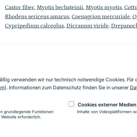
Castor fiber
,
Myotis bechsteinii
,
Myotis myotis
,
Cott
Rhodeus sericeus amarus
,
Coenagrion mercuriale
,
O
Cypripedium calceolus
,
Dicranum viride
,
Drepanocl
Quelle
Nach Angaben der an die EU übermittelten Standardd
mäßig verwenden wir nur technisch notwendige Cookies. Für
2019). Aus besonderen Schutzgründen enthalten die z
om
). Informationen zum Datenschutz finden Sie in unserer
Da
Daten keine Angaben zu sensiblen Arten.
Cookies externer Medien
en grundlegende Funktionen
Inhalte von Videoplattformen w
 Website erforderlich.
ung
hen