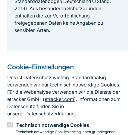
Standarddatenbögen Deutschlands (Stand:
2019). Aus besonderen Schutzgründen
enthalten die zur Veröffentlichung
freigegebenen Daten keine Angaben zu
sensiblen Arten.
Cookie-Einstellungen
Informationen zur Seite
Uns ist Datenschutz wichtig. Standardmäßig
verwenden wir nur technisch notwendige Cookies.
Fußzeile
Kontakt zum BfN
Für die Webanalyse verwenden wir die Dienste der
Kontaktformular
etracker GmbH (
etracker.com
). Informationen zum
Datenschutz finden Sie in
Erklärung zur Barrierefreiheit
unserer
Datenschutzerklärung
.
Impressum
Technisch notwendige Cookies
Technisch notwendige Cookies ermöglichen grundlegende