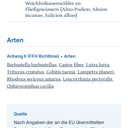
Weichholzauenwälder an
Fließgewässern (Alno-Padion, Alnion
incanae, Salicion albae)
Arten
Anhang II (FFH Richtlinie)
Arten
•
Barbastella barbastellus
,
Castor fiber
,
Lutra lutra
,
Triturus cristatus
,
Cobitis taenia
,
Lampetra planeri
,
Rhodeus sericeus amarus
,
Leucorrhinia pectoralis
,
Ophiogomphus cecilia
Quelle
Nach Angaben der an die EU übermittelten