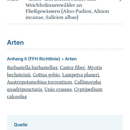
Weichholzauenwälder an
Fließgewässern (Alno-Padion, Alnion
incanae, Salicion albae)
Arten
Anhang II (FFH Richtlinie)
Arten
•
Barbastella barbastellus
,
Castor fiber
,
Myotis
bechsteinii
,
Cottus gobio
,
Lampetra planeri
,
Austropotamobius torrentium
,
Callimorpha
quadripunctaria
,
Unio crassus
,
Cypripedium
calceolus
Quelle