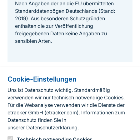
Nach Angaben der an die EU übermittelten
Standarddatenbögen Deutschlands (Stand:
2019). Aus besonderen Schutzgründen
enthalten die zur Veröffentlichung
freigegebenen Daten keine Angaben zu
sensiblen Arten.
Cookie-Einstellungen
Informationen zur Seite
Uns ist Datenschutz wichtig. Standardmäßig
verwenden wir nur technisch notwendige Cookies.
Fußzeile
Kontakt zum BfN
Für die Webanalyse verwenden wir die Dienste der
Kontaktformular
etracker GmbH (
etracker.com
). Informationen zum
Datenschutz finden Sie in
Erklärung zur Barrierefreiheit
unserer
Datenschutzerklärung
.
Impressum
Technisch notwendige Cookies