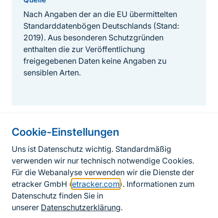
Nach Angaben der an die EU übermittelten
Standarddatenbögen Deutschlands (Stand:
2019). Aus besonderen Schutzgründen
enthalten die zur Veröffentlichung
freigegebenen Daten keine Angaben zu
sensiblen Arten.
Cookie-Einstellungen
Informationen zur Seite
Uns ist Datenschutz wichtig. Standardmäßig
verwenden wir nur technisch notwendige Cookies.
Fußzeile
Kontakt zum BfN
Für die Webanalyse verwenden wir die Dienste der
Kontaktformular
etracker GmbH (
etracker.com
). Informationen zum
Datenschutz finden Sie in
Erklärung zur Barrierefreiheit
unserer
Datenschutzerklärung
.