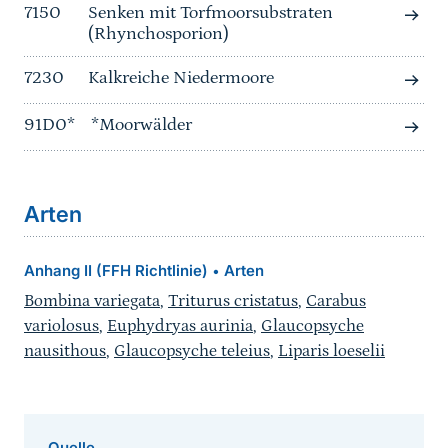
7150
Senken mit Torfmoorsubstraten
(Rhynchosporion)
7230
Kalkreiche Niedermoore
91D0*
*Moorwälder
Arten
Anhang II (FFH Richtlinie)
Arten
•
Bombina variegata
,
Triturus cristatus
,
Carabus
variolosus
,
Euphydryas aurinia
,
Glaucopsyche
nausithous
,
Glaucopsyche teleius
,
Liparis loeselii
Quelle