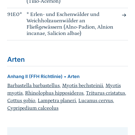
(Tilio-Acerion)
91E0*
* Erlen- und Eschenwälder und
Weichholzauenwälder an
Fließgewässern (Alno-Padion, Alnion
incanae, Salicion albae)
Arten
Anhang II (FFH Richtlinie)
Arten
•
Barbastella barbastellus
,
Myotis bechsteinii
,
Myotis
myotis
,
Rhinolophus hipposideros
,
Triturus cristatus
,
Cottus gobio
,
Lampetra planeri
,
Lucanus cervus
,
Cypripedium calceolus