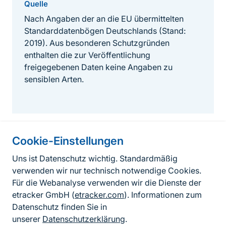
Quelle
Nach Angaben der an die EU übermittelten
Standarddatenbögen Deutschlands (Stand:
2019). Aus besonderen Schutzgründen
enthalten die zur Veröffentlichung
freigegebenen Daten keine Angaben zu
sensiblen Arten.
Cookie-Einstellungen
Informationen zur Seite
Uns ist Datenschutz wichtig. Standardmäßig
verwenden wir nur technisch notwendige Cookies.
Fußzeile
Kontakt zum BfN
Für die Webanalyse verwenden wir die Dienste der
Kontaktformular
etracker GmbH (
etracker.com
). Informationen zum
Datenschutz finden Sie in
Erklärung zur Barrierefreiheit
unserer
Datenschutzerklärung
.