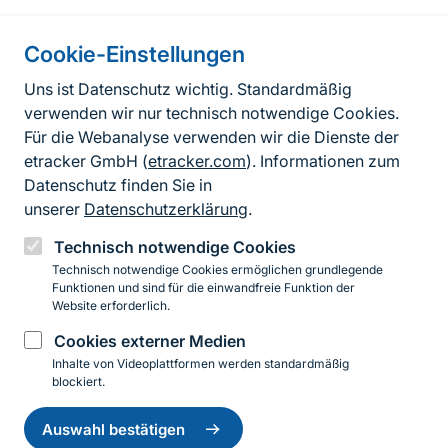
Cookie-Einstellungen
Informationen zur Seite
Uns ist Datenschutz wichtig. Standardmäßig
verwenden wir nur technisch notwendige Cookies.
Fußzeile
Kontakt zum BfN
Für die Webanalyse verwenden wir die Dienste der
Kontaktformular
etracker GmbH (
etracker.com
). Informationen zum
Datenschutz finden Sie in
Erklärung zur Barrierefreiheit
unserer
Datenschutzerklärung
.
Impressum
Technisch notwendige Cookies
Technisch notwendige Cookies ermöglichen grundlegende
Datenschutz
Funktionen und sind für die einwandfreie Funktion der
Website erforderlich.
Cookies externer Medien
Instagram
Facebook
YouTube
LinkedIn
Mastodon
Bluesky
Inhalte von Videoplattformen werden standardmäßig
blockiert.
Einwilligung
© 2026 Bundesamt für Naturschutz
zurückziehen
Auswahl bestätigen