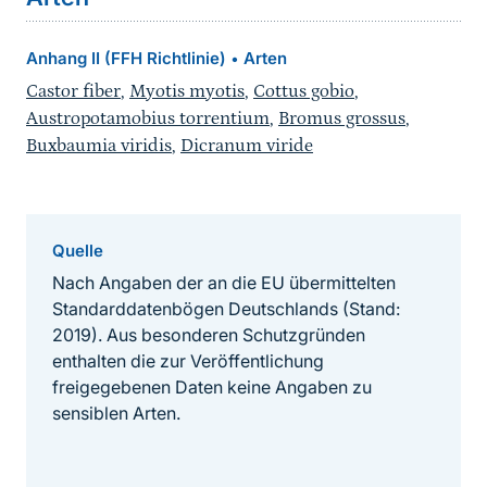
Anhang II (FFH Richtlinie)
Arten
•
Castor fiber
,
Myotis myotis
,
Cottus gobio
,
Austropotamobius torrentium
,
Bromus grossus
,
Buxbaumia viridis
,
Dicranum viride
Quelle
Nach Angaben der an die EU übermittelten
Standarddatenbögen Deutschlands (Stand:
2019). Aus besonderen Schutzgründen
enthalten die zur Veröffentlichung
freigegebenen Daten keine Angaben zu
sensiblen Arten.