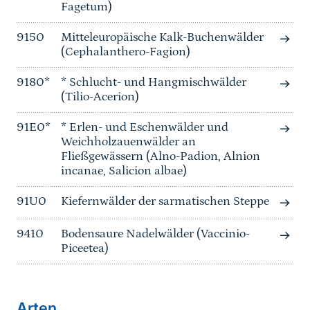
Fagetum)
9150
Mitteleuropäische Kalk-Buchenwälder
(Cephalanthero-Fagion)
9180*
* Schlucht- und Hangmischwälder
(Tilio-Acerion)
91E0*
* Erlen- und Eschenwälder und
Weichholzauenwälder an
Fließgewässern (Alno-Padion, Alnion
incanae, Salicion albae)
91U0
Kiefernwälder der sarmatischen Steppe
9410
Bodensaure Nadelwälder (Vaccinio-
Piceetea)
Arten