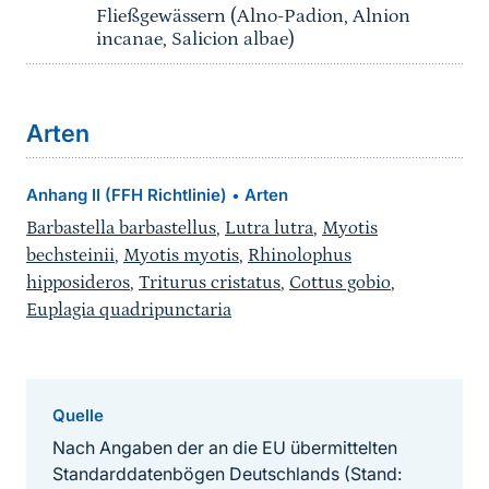
Fließgewässern (Alno-Padion, Alnion
incanae, Salicion albae)
Arten
Anhang II (FFH Richtlinie)
Arten
•
Barbastella barbastellus
,
Lutra lutra
,
Myotis
bechsteinii
,
Myotis myotis
,
Rhinolophus
hipposideros
,
Triturus cristatus
,
Cottus gobio
,
Euplagia quadripunctaria
Quelle
Nach Angaben der an die EU übermittelten
Standarddatenbögen Deutschlands (Stand: