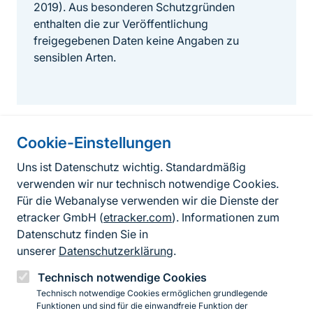
2019). Aus besonderen Schutzgründen
enthalten die zur Veröffentlichung
freigegebenen Daten keine Angaben zu
sensiblen Arten.
Cookie-Einstellungen
Informationen zur Seite
Uns ist Datenschutz wichtig. Standardmäßig
verwenden wir nur technisch notwendige Cookies.
Fußzeile
Kontakt zum BfN
Für die Webanalyse verwenden wir die Dienste der
Kontaktformular
etracker GmbH (
etracker.com
). Informationen zum
Datenschutz finden Sie in
Erklärung zur Barrierefreiheit
unserer
Datenschutzerklärung
.
Impressum
Technisch notwendige Cookies
Technisch notwendige Cookies ermöglichen grundlegende
Datenschutz
Funktionen und sind für die einwandfreie Funktion der