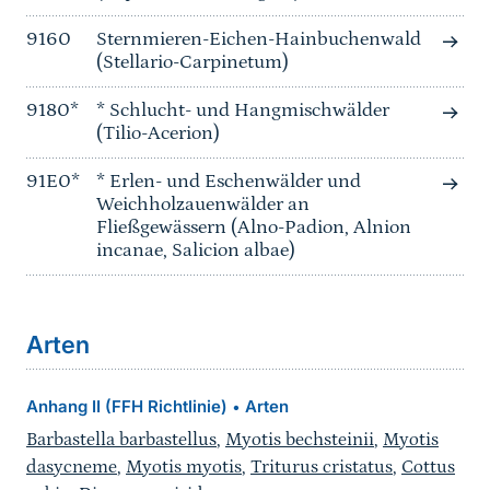
9160
Sternmieren-Eichen-Hainbuchenwald
(Stellario-Carpinetum)
9180*
* Schlucht- und Hangmischwälder
(Tilio-Acerion)
91E0*
* Erlen- und Eschenwälder und
Weichholzauenwälder an
Fließgewässern (Alno-Padion, Alnion
incanae, Salicion albae)
Arten
Anhang II (FFH Richtlinie)
Arten
•
Barbastella barbastellus
,
Myotis bechsteinii
,
Myotis
dasycneme
,
Myotis myotis
,
Triturus cristatus
,
Cottus