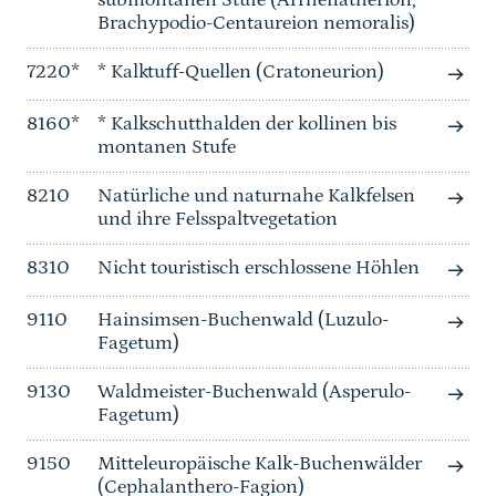
submontanen Stufe (Arrhenatherion,
Brachypodio-Centaureion nemoralis)
7220*
* Kalktuff-Quellen (Cratoneurion)
8160*
* Kalkschutthalden der kollinen bis
montanen Stufe
8210
Natürliche und naturnahe Kalkfelsen
und ihre Felsspaltvegetation
8310
Nicht touristisch erschlossene Höhlen
9110
Hainsimsen-Buchenwald (Luzulo-
Fagetum)
9130
Waldmeister-Buchenwald (Asperulo-
Fagetum)
9150
Mitteleuropäische Kalk-Buchenwälder
(Cephalanthero-Fagion)