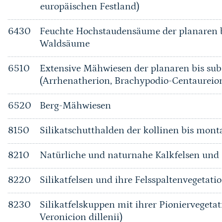
europäischen Festland)
6430
Feuchte Hochstaudensäume der planaren b
Waldsäume
6510
Extensive Mähwiesen der planaren bis su
(Arrhenatherion, Brachypodio-Centaureio
6520
Berg-Mähwiesen
8150
Silikatschutthalden der kollinen bis mont
8210
Natürliche und naturnahe Kalkfelsen und i
8220
Silikatfelsen und ihre Felsspaltenvegetati
8230
Silikatfelskuppen mit ihrer Pioniervegetat
Veronicion dillenii)