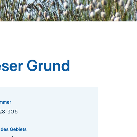
eser Grund
mmer
28-306
 des Gebiets