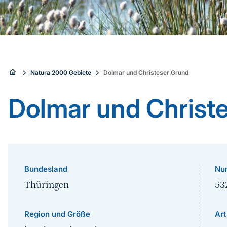
Sie
Natura 2000 Gebiete
Dolmar und Christeser Grund
sind
Dolmar und Christ
hier:
Bundesland
Nu
Thüringen
53
Region und Größe
Art