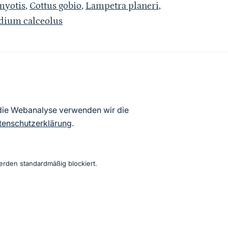
myotis
,
Cottus gobio
,
Lampetra planeri
,
dium calceolus
atenbögen Deutschlands (Stand:
 die Webanalyse verwenden wir die
ur Veröffentlichung freigegebenen
tenschutzerklärung
.
erden standardmäßig blockiert.