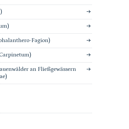
)
tum)
phalanthero-Fagion)
-Carpinetum)
auenwälder an Fließgewässern
ae)