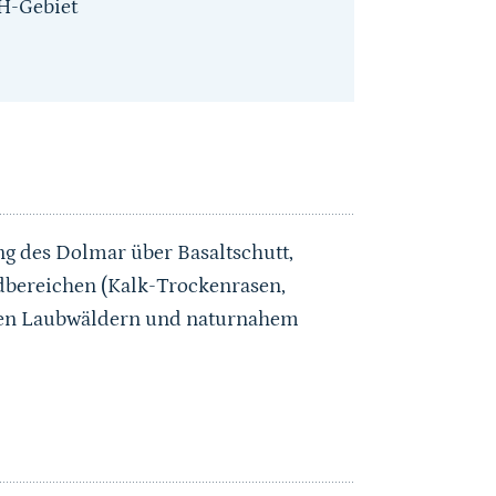
H-Gebiet
g des Dolmar über Basaltschutt,
dbereichen (Kalk-Trockenrasen,
hen Laubwäldern und naturnahem