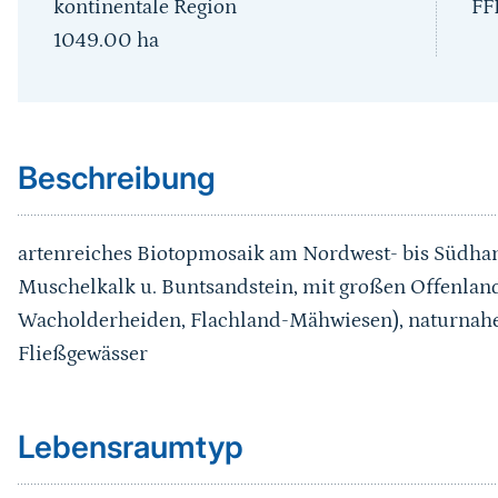
kontinentale Region
FF
1049.00
ha
Sprungmarke
Beschreibung
artenreiches Biotopmosaik am Nordwest- bis Südhan
Muschelkalk u. Buntsandstein, mit großen Offenlan
Wacholderheiden, Flachland-Mähwiesen), naturna
Fließgewässer
Sprungmarke
Lebensraumtyp