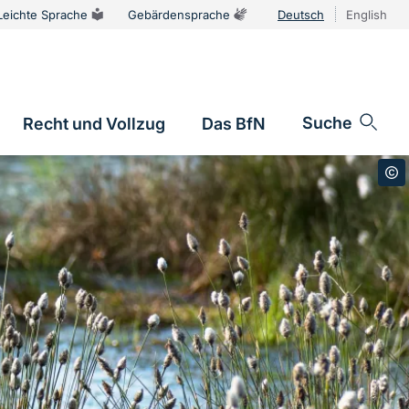
Leichte Sprache
Gebärdensprache
Deutsch
English
Sprachums
Suche
Recht und Vollzug
Das BfN