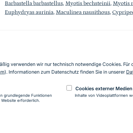
Barbastella barbastellus
,
Myotis bechsteinii
,
Myotis 
Euphydryas aurinia
,
Maculinea nausithous
,
Cypripe
Quelle
Nach Angaben der an die EU übermittelten Standardd
mäßig verwenden wir nur technisch notwendige Cookies. Für
2019). Aus besonderen Schutzgründen enthalten die z
om
). Informationen zum Datenschutz finden Sie in unserer
Da
Daten keine Angaben zu sensiblen Arten.
Cookies externer Medien
en grundlegende Funktionen
Inhalte von Videoplattformen w
 Website erforderlich.
ung
hen