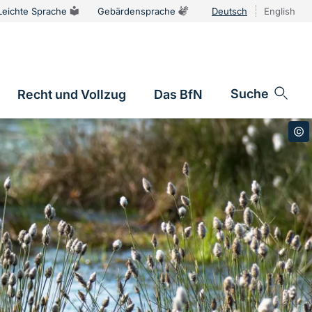
Leichte Sprache
Gebärdensprache
Deutsch
English
Sprachums
Suche
Recht und Vollzug
Das BfN