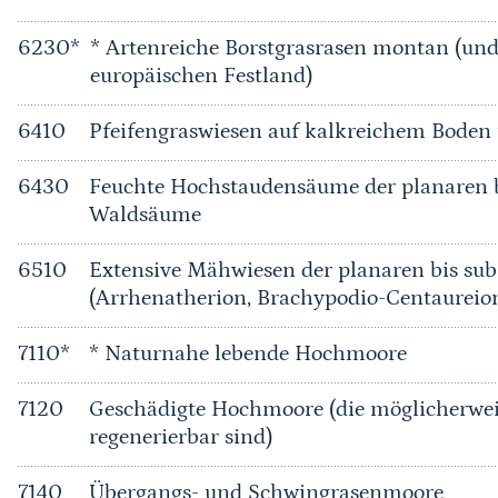
6230*
* Artenreiche Borstgrasrasen montan (u
europäischen Festland)
6410
Pfeifengraswiesen auf kalkreichem Bode
6430
Feuchte Hochstaudensäume der planaren b
Waldsäume
6510
Extensive Mähwiesen der planaren bis su
(Arrhenatherion, Brachypodio-Centaureio
7110*
* Naturnahe lebende Hochmoore
7120
Geschädigte Hochmoore (die möglicherwei
regenerierbar sind)
7140
Übergangs- und Schwingrasenmoore