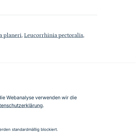
 planeri
,
Leucorrhinia pectoralis
,
atenbögen Deutschlands (Stand:
 die Webanalyse verwenden wir die
ur Veröffentlichung freigegebenen
tenschutzerklärung
.
erden standardmäßig blockiert.