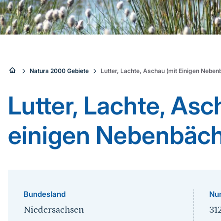
Sie
Natura 2000 Gebiete
Lutter, Lachte, Aschau (mit Einigen Nebe
sind
Lutter, Lachte, Asc
hier:
einigen Nebenbäc
Bundesland
Nu
Niedersachsen
31