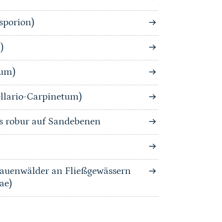
sporion)
)
tum)
llario-Carpinetum)
s robur auf Sandebenen
auenwälder an Fließgewässern
ae)