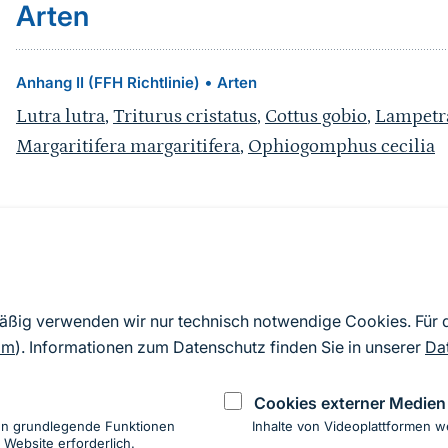
Arten
•
Anhang II (FFH Richtlinie)
Arten
Lutra lutra
,
Triturus cristatus
,
Cottus gobio
,
Lampetra
Margaritifera margaritifera
,
Ophiogomphus cecilia
Quelle
Nach Angaben der an die EU übermittelten Standardd
mäßig verwenden wir nur technisch notwendige Cookies. Für
2019). Aus besonderen Schutzgründen enthalten die z
om
). Informationen zum Datenschutz finden Sie in unserer
Da
Daten keine Angaben zu sensiblen Arten.
Cookies externer Medien
en grundlegende Funktionen
Inhalte von Videoplattformen w
 Website erforderlich.