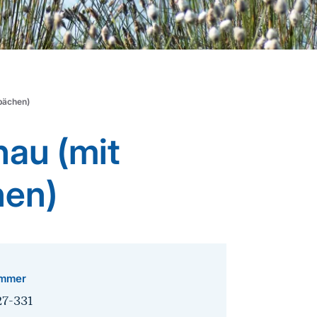
nbächen)
hau (mit
hen)
mmer
27-331