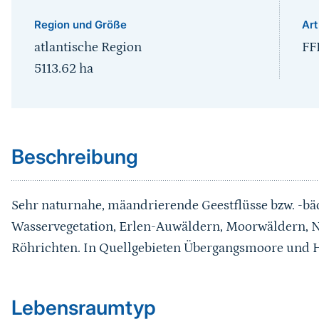
Region und Größe
Art
atlantische Region
FF
5113.62
ha
Sprungmarke
Beschreibung
Sehr naturnahe, mäandrierende Geestflüsse bzw. -bä
Wasservegetation, Erlen-Auwäldern, Moorwäldern, 
Röhrichten. In Quellgebieten Übergangsmoore und
Sprungmarke
Lebensraumtyp