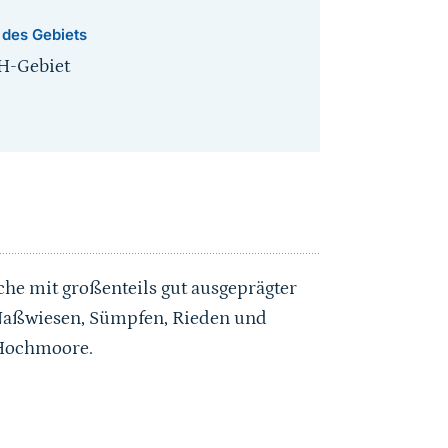
 des Gebiets
H-Gebiet
che mit großenteils gut ausgeprägter
Naßwiesen, Sümpfen, Rieden und
 Hochmoore.