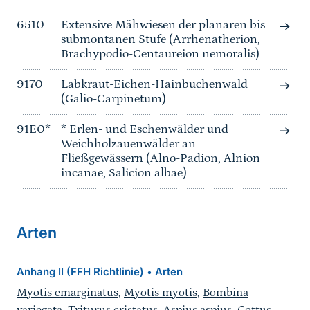
6510
Extensive Mähwiesen der planaren bis
submontanen Stufe (Arrhenatherion,
Brachypodio-Centaureion nemoralis)
9170
Labkraut-Eichen-Hainbuchenwald
(Galio-Carpinetum)
91E0*
* Erlen- und Eschenwälder und
Weichholzauenwälder an
Fließgewässern (Alno-Padion, Alnion
incanae, Salicion albae)
Arten
Anhang II (FFH Richtlinie)
Arten
•
Myotis emarginatus
,
Myotis myotis
,
Bombina