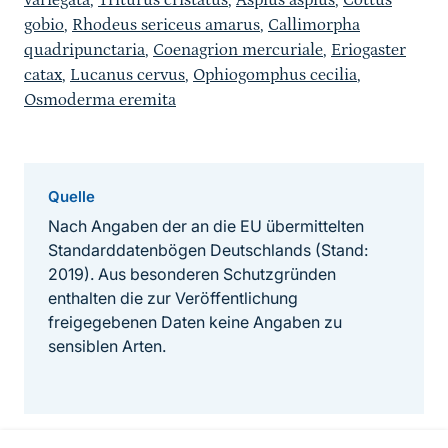
variegata
,
Triturus cristatus
,
Aspius aspius
,
Cottus
gobio
,
Rhodeus sericeus amarus
,
Callimorpha
quadripunctaria
,
Coenagrion mercuriale
,
Eriogaster
catax
,
Lucanus cervus
,
Ophiogomphus cecilia
,
Osmoderma eremita
Quelle
Nach Angaben der an die EU übermittelten
Standarddatenbögen Deutschlands (Stand:
2019). Aus besonderen Schutzgründen
enthalten die zur Veröffentlichung
freigegebenen Daten keine Angaben zu
sensiblen Arten.