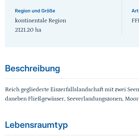
Region und Größe
Art
kontinentale Region
FF
2121.20
ha
Sprungmarke
Beschreibung
Reich gegliederte Eiszerfallslandschaft mit zwei See
daneben Fließgewässer, Seeverlandungszonen, Moor
Sprungmarke
Lebensraumtyp