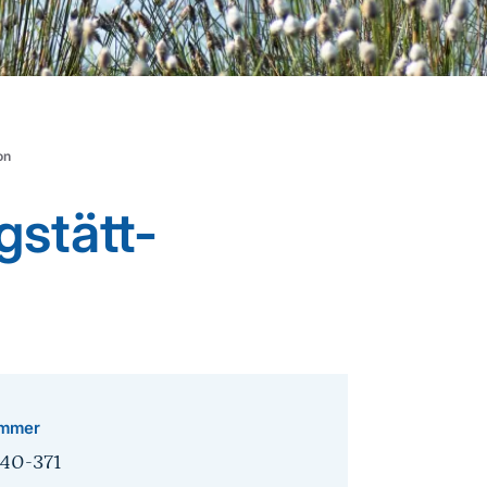
on
gstätt-
mmer
40-371