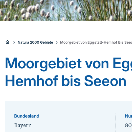
Sie
Natura 2000 Gebiete
Moorgebiet von Eggstätt-Hemhof Bis See
sind
Moorgebiet von Eg
hier:
Hemhof bis Seeon
Bundesland
Nu
Bayern
80