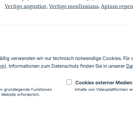
Vertigo angustior
,
Vertigo moulinsiana
,
Apium repen
Quelle
Nach Angaben der an die EU übermittelten Standardd
mäßig verwenden wir nur technisch notwendige Cookies. Für
2019). Aus besonderen Schutzgründen enthalten die z
om
). Informationen zum Datenschutz finden Sie in unserer
Da
Daten keine Angaben zu sensiblen Arten.
Cookies externer Medien
en grundlegende Funktionen
Inhalte von Videoplattformen w
 Website erforderlich.
ung
hen