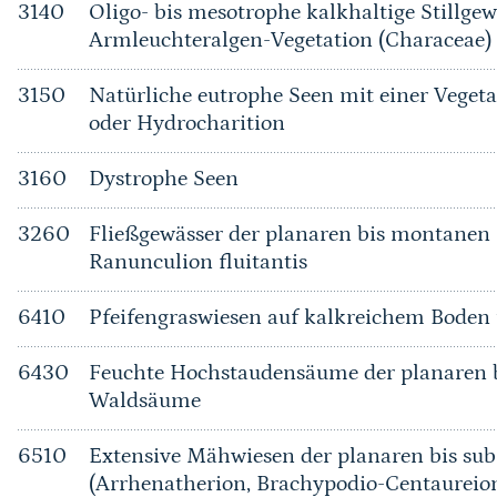
3140
Oligo- bis mesotrophe kalkhaltige Stillge
Armleuchteralgen-Vegetation (Characeae)
3150
Natürliche eutrophe Seen mit einer Vege
oder Hydrocharition
3160
Dystrophe Seen
3260
Fließgewässer der planaren bis montanen 
Ranunculion fluitantis
6410
Pfeifengraswiesen auf kalkreichem Bode
6430
Feuchte Hochstaudensäume der planaren b
Waldsäume
6510
Extensive Mähwiesen der planaren bis su
(Arrhenatherion, Brachypodio-Centaureio