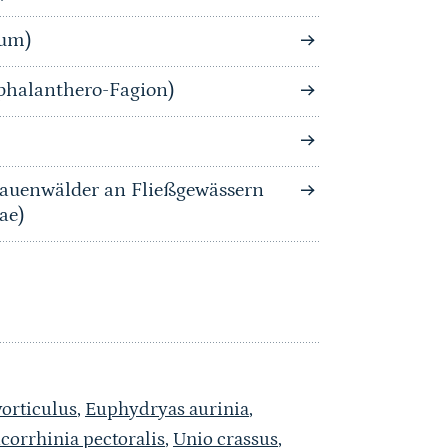
tum)
phalanthero-Fagion)
auenwälder an Fließgewässern
ae)
vorticulus
,
Euphydryas aurinia
,
corrhinia pectoralis
,
Unio crassus
,