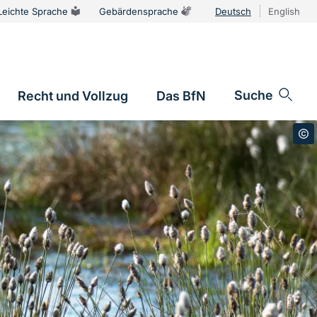
Leichte Sprache
Gebärdensprache
Deutsch
English
Sprachums
Suche
Recht und Vollzug
Das BfN