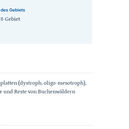
 des Gebiets
H-Gebiet
nplatten (dystroph, oligo-mesotroph),
e und Reste von Buchenwäldern