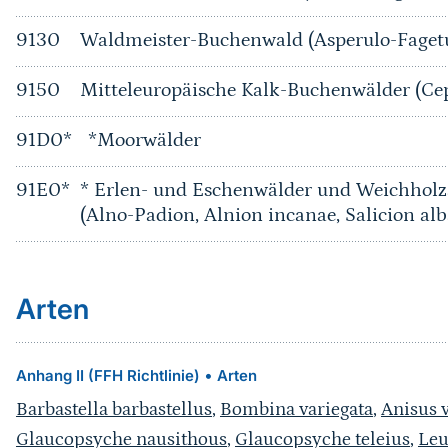
9130
Waldmeister-Buchenwald (Asperulo-Fage
9150
Mitteleuropäische Kalk-Buchenwälder (Ce
91D0*
*Moorwälder
91E0*
* Erlen- und Eschenwälder und Weichholz
(Alno-Padion, Alnion incanae, Salicion alb
Arten
•
Anhang II (FFH Richtlinie)
Arten
Barbastella barbastellus
,
Bombina variegata
,
Anisus 
Glaucopsyche nausithous
,
Glaucopsyche teleius
,
Leu