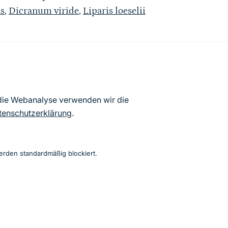
s
,
Dicranum viride
,
Liparis loeselii
atenbögen Deutschlands (Stand:
 die Webanalyse verwenden wir die
ur Veröffentlichung freigegebenen
tenschutzerklärung
.
erden standardmäßig blockiert.