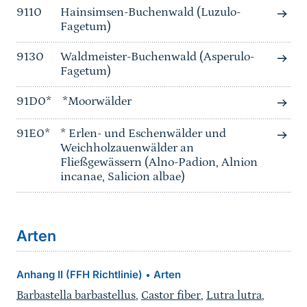
9110
Hainsimsen-Buchenwald (Luzulo-
Fagetum)
9130
Waldmeister-Buchenwald (Asperulo-
Fagetum)
91D0*
*Moorwälder
91E0*
* Erlen- und Eschenwälder und
Weichholzauenwälder an
Fließgewässern (Alno-Padion, Alnion
incanae, Salicion albae)
Arten
Anhang II (FFH Richtlinie)
Arten
•
Barbastella barbastellus
,
Castor fiber
,
Lutra lutra
,