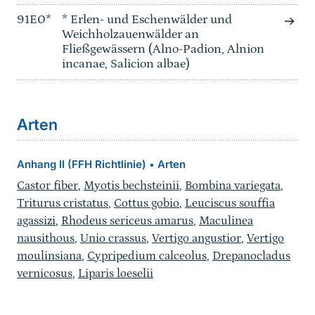
91E0*
* Erlen- und Eschenwälder und
Weichholzauenwälder an
Fließgewässern (Alno-Padion, Alnion
incanae, Salicion albae)
Arten
Anhang II (FFH Richtlinie)
Arten
•
Castor fiber
,
Myotis bechsteinii
,
Bombina variegata
,
Triturus cristatus
,
Cottus gobio
,
Leuciscus souffia
agassizi
,
Rhodeus sericeus amarus
,
Maculinea
nausithous
,
Unio crassus
,
Vertigo angustior
,
Vertigo
moulinsiana
,
Cypripedium calceolus
,
Drepanocladus
vernicosus
,
Liparis loeselii