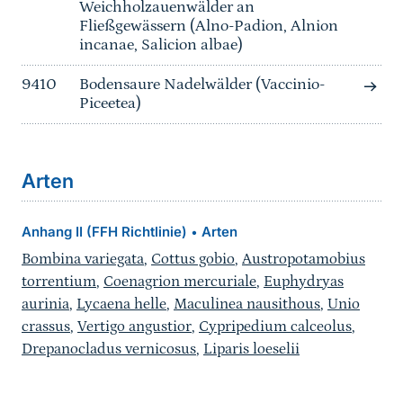
Weichholzauenwälder an
Fließgewässern (Alno-Padion, Alnion
incanae, Salicion albae)
9410
Bodensaure Nadelwälder (Vaccinio-
Piceetea)
Arten
Anhang II (FFH Richtlinie)
Arten
•
Bombina variegata
,
Cottus gobio
,
Austropotamobius
torrentium
,
Coenagrion mercuriale
,
Euphydryas
aurinia
,
Lycaena helle
,
Maculinea nausithous
,
Unio
crassus
,
Vertigo angustior
,
Cypripedium calceolus
,
Drepanocladus vernicosus
,
Liparis loeselii