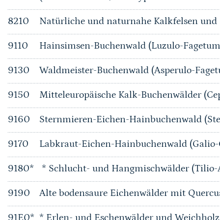
8210
Natürliche und naturnahe Kalkfelsen und i
9110
Hainsimsen-Buchenwald (Luzulo-Fagetum
9130
Waldmeister-Buchenwald (Asperulo-Fage
9150
Mitteleuropäische Kalk-Buchenwälder (Ce
9160
Sternmieren-Eichen-Hainbuchenwald (Ste
9170
Labkraut-Eichen-Hainbuchenwald (Galio
9180*
* Schlucht- und Hangmischwälder (Tilio-
9190
Alte bodensaure Eichenwälder mit Quercu
91E0*
* Erlen- und Eschenwälder und Weichholz