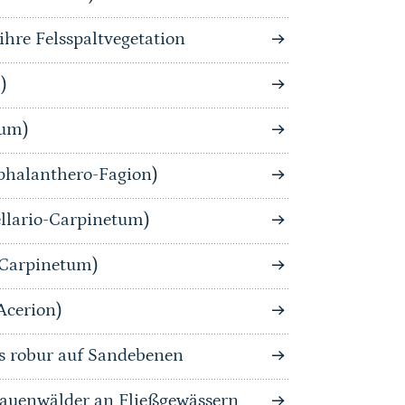
hre Felsspaltvegetation
)
tum)
phalanthero-Fagion)
llario-Carpinetum)
-Carpinetum)
Acerion)
s robur auf Sandebenen
auenwälder an Fließgewässern