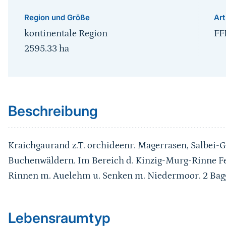
Region und Größe
Art
kontinentale Region
FF
2595.33
ha
Sprungmarke
Beschreibung
Kraichgaurand z.T. orchideenr. Magerrasen, Salbei-G
Buchenwäldern. Im Bereich d. Kinzig-Murg-Rinne Fe
Rinnen m. Auelehm u. Senken m. Niedermoor. 2 Bagge
Sprungmarke
Lebensraumtyp