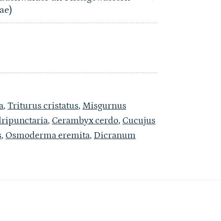
ae)
a
,
Triturus cristatus
,
Misgurnus
ripunctaria
,
Cerambyx cerdo
,
Cucujus
s
,
Osmoderma eremita
,
Dicranum