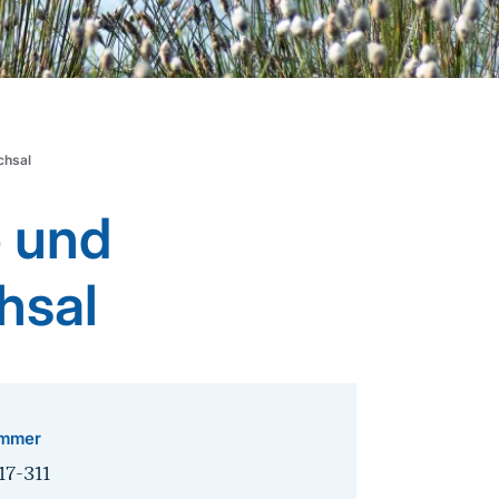
chsal
 und
hsal
mmer
17-311