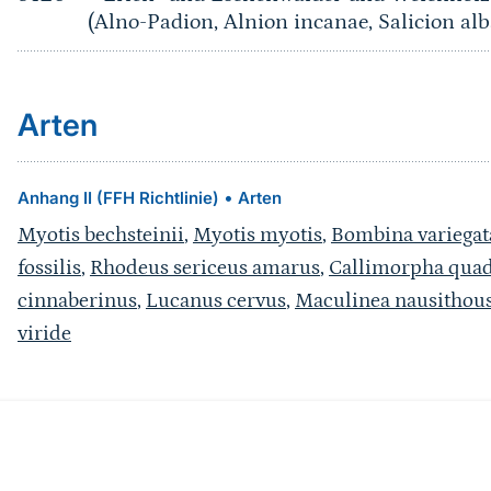
(Alno-Padion, Alnion incanae, Salicion alb
Arten
•
Anhang II (FFH Richtlinie)
Arten
Myotis bechsteinii
,
Myotis myotis
,
Bombina variegat
fossilis
,
Rhodeus sericeus amarus
,
Callimorpha quad
cinnaberinus
,
Lucanus cervus
,
Maculinea nausithou
viride
Quelle