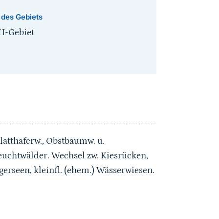
 des Gebiets
H-Gebiet
latthaferw., Obstbaumw. u.
uchtwälder. Wechsel zw. Kiesrücken,
rseen, kleinfl. (ehem.) Wässerwiesen.