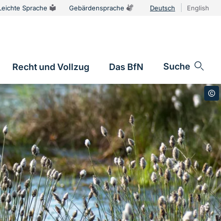
Leichte Sprache
Gebärdensprache
Deutsch
English
Sprachums
Suche
Recht und Vollzug
Das BfN