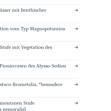
wässer mit benthischer
tation vom Typ Magnopotamion
Stufe mit Vegetation des
-Pionierrasen des Alysso-Sedion
stuco-Brometalia, *besondere
bmontanen Stufe
n nemoralis)