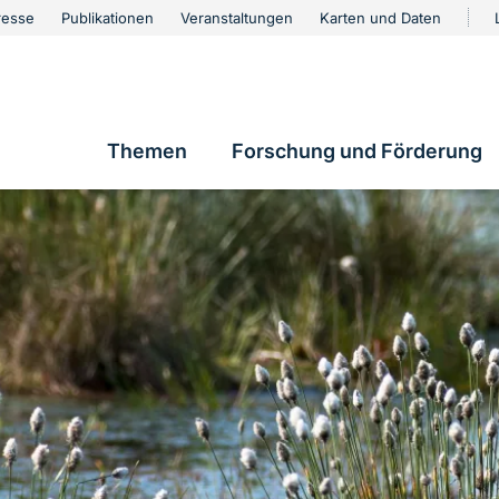
urschutz
resse
Publikationen
Veranstaltungen
Karten und Daten
vigation
Themen
Forschung und Förderung
Hauptnavigation