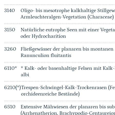
3140
Oligo- bis mesotrophe kalkhaltige Stillge
Armleuchteralgen-Vegetation (Characeae)
3150
Natürliche eutrophe Seen mit einer Vege
oder Hydrocharition
3260
Fließgewässer der planaren bis montanen 
Ranunculion fluitantis
6110*
* Kalk- oder basenhaltige Felsen mit Kalk
albi
6210(*)
Trespen-Schwingel-Kalk-Trockenrasen (Fe
orchideenreiche Bestände)
6510
Extensive Mähwiesen der planaren bis su
(Arrhenatherion, Brachypodio-Centaureio