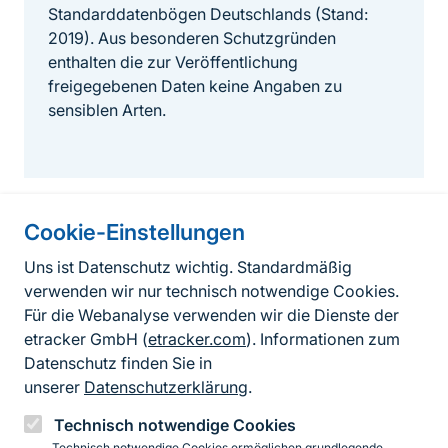
Standarddatenbögen Deutschlands (Stand:
2019). Aus besonderen Schutzgründen
enthalten die zur Veröffentlichung
freigegebenen Daten keine Angaben zu
sensiblen Arten.
Cookie-Einstellungen
Informationen zur Seite
Uns ist Datenschutz wichtig. Standardmäßig
verwenden wir nur technisch notwendige Cookies.
Fußzeile
Kontakt zum BfN
Für die Webanalyse verwenden wir die Dienste der
Kontaktformular
etracker GmbH (
etracker.com
). Informationen zum
Datenschutz finden Sie in
Erklärung zur Barrierefreiheit
unserer
Datenschutzerklärung
.
Impressum
Technisch notwendige Cookies
Technisch notwendige Cookies ermöglichen grundlegende