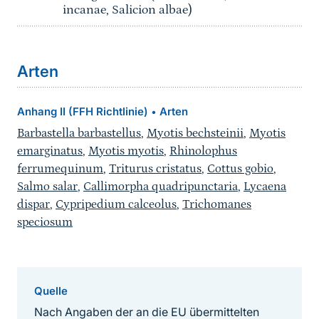
incanae, Salicion albae)
Arten
Anhang II (FFH Richtlinie)
Arten
•
Barbastella barbastellus
,
Myotis bechsteinii
,
Myotis
emarginatus
,
Myotis myotis
,
Rhinolophus
ferrumequinum
,
Triturus cristatus
,
Cottus gobio
,
Salmo salar
,
Callimorpha quadripunctaria
,
Lycaena
dispar
,
Cypripedium calceolus
,
Trichomanes
speciosum
Quelle
Nach Angaben der an die EU übermittelten