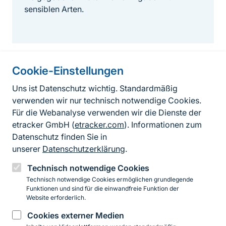
sensiblen Arten.
Cookie-Einstellungen
Informationen zur Seite
Uns ist Datenschutz wichtig. Standardmäßig
verwenden wir nur technisch notwendige Cookies.
Fußzeile
Kontakt zum BfN
Für die Webanalyse verwenden wir die Dienste der
Kontaktformular
etracker GmbH (
etracker.com
). Informationen zum
Datenschutz finden Sie in
Erklärung zur Barrierefreiheit
unserer
Datenschutzerklärung
.
Impressum
Technisch notwendige Cookies
Technisch notwendige Cookies ermöglichen grundlegende
Datenschutz
Funktionen und sind für die einwandfreie Funktion der
Website erforderlich.
Cookies externer Medien
Instagram
Facebook
YouTube
LinkedIn
Mastodon
Bluesky