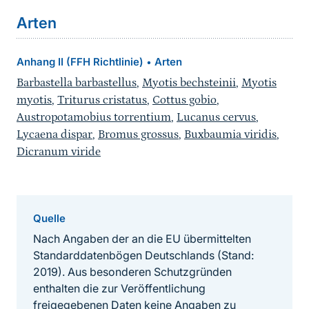
Arten
Anhang II (FFH Richtlinie)
Arten
•
Barbastella barbastellus
,
Myotis bechsteinii
,
Myotis
myotis
,
Triturus cristatus
,
Cottus gobio
,
Austropotamobius torrentium
,
Lucanus cervus
,
Lycaena dispar
,
Bromus grossus
,
Buxbaumia viridis
,
Dicranum viride
Quelle
Nach Angaben der an die EU übermittelten
Standarddatenbögen Deutschlands (Stand:
2019). Aus besonderen Schutzgründen
enthalten die zur Veröffentlichung
freigegebenen Daten keine Angaben zu