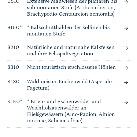
6510
Extensive Mähwiesen der planaren bis
submontanen Stufe (Arrhenatherion,
Brachypodio-Centaureion nemoralis)
8160*
* Kalkschutthalden der kollinen bis
montanen Stufe
8210
Natürliche und naturnahe Kalkfelsen
und ihre Felsspaltvegetation
8310
Nicht touristisch erschlossene Höhlen
9130
Waldmeister-Buchenwald (Asperulo-
Fagetum)
91E0*
* Erlen- und Eschenwälder und
Weichholzauenwälder an
Fließgewässern (Alno-Padion, Alnion
incanae, Salicion albae)