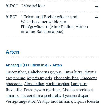
91D0*
*Moorwälder
91E0*
* Erlen- und Eschenwälder und
Weichholzauenwälder an
Fließgewässern (Alno-Padion, Alnion
incanae, Salicion albae)
Arten
Anhang II (FFH Richtlinie)
Arten
•
Castor fiber
,
Halichoerus grypus
,
Lutra lutra
,
Myotis
dasycneme
,
Myotis myotis
,
Phoca vitulina
,
Phocoena
phocoena
,
Alosa fallax
,
Aspius aspius
,
Lampetra
fluviatilis
,
Petromyzon marinus
,
Rhodeus sericeus
amarus
,
Leucorrhinia pectoralis
,
Lycaena dispar
,
Vertigo angustior
,
Vertigo moulinsiana
,
Liparis loeselii