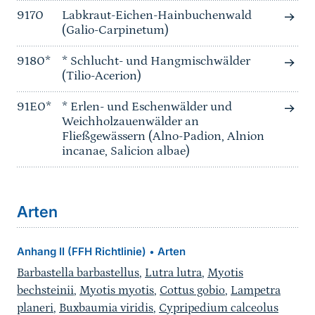
9170
Labkraut-Eichen-Hainbuchenwald
(Galio-Carpinetum)
9180*
* Schlucht- und Hangmischwälder
(Tilio-Acerion)
91E0*
* Erlen- und Eschenwälder und
Weichholzauenwälder an
Fließgewässern (Alno-Padion, Alnion
incanae, Salicion albae)
Arten
Anhang II (FFH Richtlinie)
Arten
•
Barbastella barbastellus
,
Lutra lutra
,
Myotis
bechsteinii
,
Myotis myotis
,
Cottus gobio
,
Lampetra
planeri
,
Buxbaumia viridis
,
Cypripedium calceolus