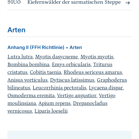
91U0
Kiefernwälder der sarmatischen Steppe
Arten
Anhang II (FFH Richtlinie)
Arten
•
Lutra lutra
,
Myotis dasycneme
,
Myotis myotis
,
Bombina bombina
,
Emys orbicularis
,
Triturus
cristatus
,
Cobitis taenia
,
Rhodeus sericeus amarus
,
Anisus vorticulus
,
Dytiscus latissimus
,
Graphoderus
bilineatus
,
Leucorrhinia pectoralis
,
Lycaena dispar
,
Osmoderma eremita
,
Vertigo angustior
,
Vertigo
moulinsiana
,
Apium repens
,
Drepanocladus
vernicosus
,
Liparis loeselii