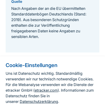
Quelle
Nach Angaben der an die EU übermittelten
Standarddatenbögen Deutschlands (Stand:
2019). Aus besonderen Schutzgründen
enthalten die zur Veröffentlichung
freigegebenen Daten keine Angaben zu
sensiblen Arten.
Cookie-Einstellungen
Informationen zur Seite
Uns ist Datenschutz wichtig. Standardmäßig
verwenden wir nur technisch notwendige Cookies.
Fußzeile
Kontakt zum BfN
Für die Webanalyse verwenden wir die Dienste der
Kontaktformular
etracker GmbH (
etracker.com
). Informationen zum
Datenschutz finden Sie in
Erklärung zur Barrierefreiheit
unserer
Datenschutzerklärung
.