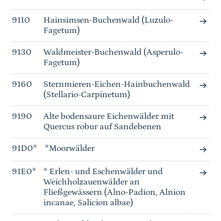
9110
Hainsimsen-Buchenwald (Luzulo-
Fagetum)
9130
Waldmeister-Buchenwald (Asperulo-
Fagetum)
9160
Sternmieren-Eichen-Hainbuchenwald
(Stellario-Carpinetum)
9190
Alte bodensaure Eichenwälder mit
Quercus robur auf Sandebenen
91D0*
*Moorwälder
91E0*
* Erlen- und Eschenwälder und
Weichholzauenwälder an
Fließgewässern (Alno-Padion, Alnion
incanae, Salicion albae)