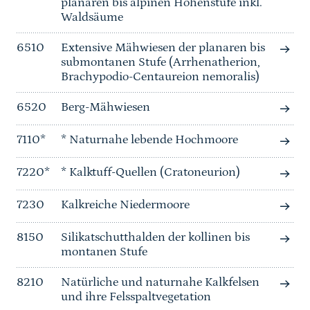
planaren bis alpinen Höhenstufe inkl.
Waldsäume
6510
Extensive Mähwiesen der planaren bis
submontanen Stufe (Arrhenatherion,
Brachypodio-Centaureion nemoralis)
6520
Berg-Mähwiesen
7110*
* Naturnahe lebende Hochmoore
7220*
* Kalktuff-Quellen (Cratoneurion)
7230
Kalkreiche Niedermoore
8150
Silikatschutthalden der kollinen bis
montanen Stufe
8210
Natürliche und naturnahe Kalkfelsen
und ihre Felsspaltvegetation