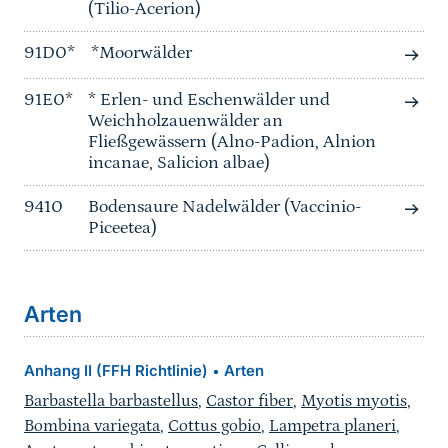
(Tilio-Acerion)
91D0*
*Moorwälder
91E0*
* Erlen- und Eschenwälder und
Weichholzauenwälder an
Fließgewässern (Alno-Padion, Alnion
incanae, Salicion albae)
9410
Bodensaure Nadelwälder (Vaccinio-
Piceetea)
Arten
Anhang II (FFH Richtlinie)
Arten
•
Barbastella barbastellus
,
Castor fiber
,
Myotis myotis
,
Bombina variegata
,
Cottus gobio
,
Lampetra planeri
,