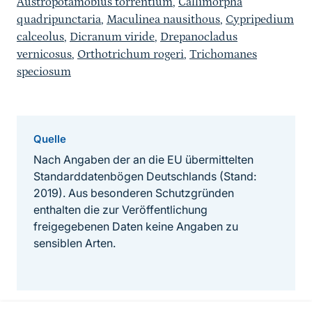
Austropotamobius torrentium
,
Callimorpha
quadripunctaria
,
Maculinea nausithous
,
Cypripedium
calceolus
,
Dicranum viride
,
Drepanocladus
vernicosus
,
Orthotrichum rogeri
,
Trichomanes
speciosum
Quelle
Nach Angaben der an die EU übermittelten
Standarddatenbögen Deutschlands (Stand:
2019). Aus besonderen Schutzgründen
enthalten die zur Veröffentlichung
freigegebenen Daten keine Angaben zu
sensiblen Arten.