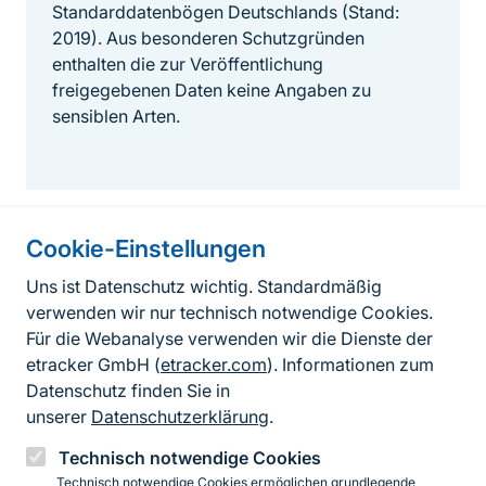
Standarddatenbögen Deutschlands (Stand:
2019). Aus besonderen Schutzgründen
enthalten die zur Veröffentlichung
freigegebenen Daten keine Angaben zu
sensiblen Arten.
Cookie-Einstellungen
Informationen zur Seite
Uns ist Datenschutz wichtig. Standardmäßig
verwenden wir nur technisch notwendige Cookies.
Fußzeile
Kontakt zum BfN
Für die Webanalyse verwenden wir die Dienste der
Kontaktformular
etracker GmbH (
etracker.com
). Informationen zum
Datenschutz finden Sie in
Erklärung zur Barrierefreiheit
unserer
Datenschutzerklärung
.
Impressum
Technisch notwendige Cookies
Technisch notwendige Cookies ermöglichen grundlegende