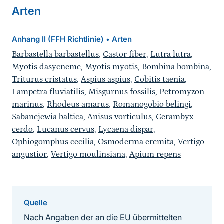
Arten
Anhang II (FFH Richtlinie)
Arten
•
Barbastella barbastellus
,
Castor fiber
,
Lutra lutra
,
Myotis dasycneme
,
Myotis myotis
,
Bombina bombina
,
Triturus cristatus
,
Aspius aspius
,
Cobitis taenia
,
Lampetra fluviatilis
,
Misgurnus fossilis
,
Petromyzon
marinus
,
Rhodeus amarus
,
Romanogobio belingi
,
Sabanejewia baltica
,
Anisus vorticulus
,
Cerambyx
cerdo
,
Lucanus cervus
,
Lycaena dispar
,
Ophiogomphus cecilia
,
Osmoderma eremita
,
Vertigo
angustior
,
Vertigo moulinsiana
,
Apium repens
Quelle
Nach Angaben der an die EU übermittelten