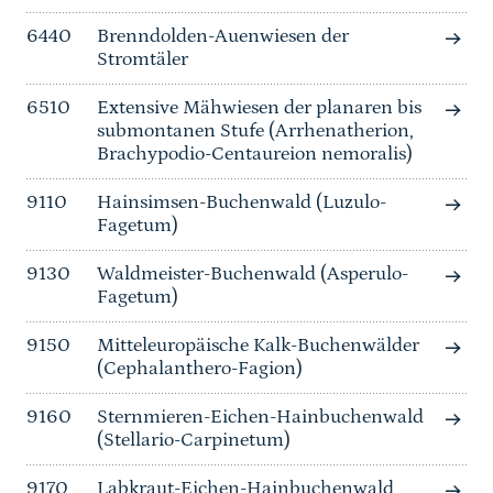
6440
Brenndolden-Auenwiesen der
Stromtäler
6510
Extensive Mähwiesen der planaren bis
submontanen Stufe (Arrhenatherion,
Brachypodio-Centaureion nemoralis)
9110
Hainsimsen-Buchenwald (Luzulo-
Fagetum)
9130
Waldmeister-Buchenwald (Asperulo-
Fagetum)
9150
Mitteleuropäische Kalk-Buchenwälder
(Cephalanthero-Fagion)
9160
Sternmieren-Eichen-Hainbuchenwald
(Stellario-Carpinetum)
9170
Labkraut-Eichen-Hainbuchenwald