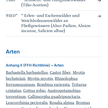
9180*
* Schlucht- und Hangmischwälder
(Tilio-Acerion)
91E0*
* Erlen- und Eschenwälder und
Weichholzauenwälder an
Fließgewässern (Alno-Padion, Alnion
incanae, Salicion albae)
Arten
Anhang II (FFH Richtlinie)
Arten
•
Barbastella barbastellus
,
Castor fiber
,
Myotis
bechsteinii
,
Myotis myotis
,
Rhinolophus
ferrumequinum
,
Bombina variegata
,
Triturus
cristatus
,
Cottus gobio
,
Austropotamobius
torrentium
,
Callimorpha quadripunctaria
,
Leucorrhinia pectoralis
,
Rosalia alpina
,
Bromus