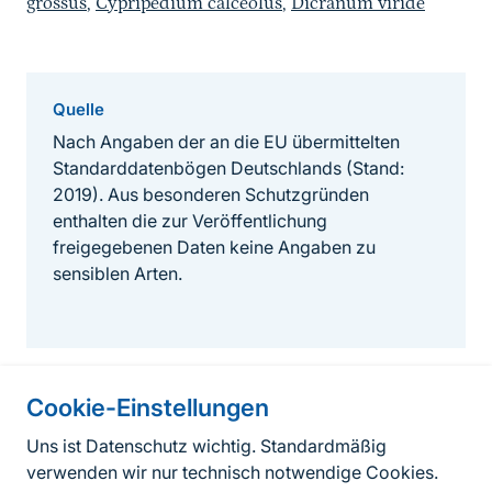
grossus
,
Cypripedium calceolus
,
Dicranum viride
Quelle
Nach Angaben der an die EU übermittelten
Standarddatenbögen Deutschlands (Stand:
2019). Aus besonderen Schutzgründen
enthalten die zur Veröffentlichung
freigegebenen Daten keine Angaben zu
sensiblen Arten.
Cookie-Einstellungen
Informationen zur Seite
Uns ist Datenschutz wichtig. Standardmäßig
verwenden wir nur technisch notwendige Cookies.
Fußzeile
Kontakt zum BfN