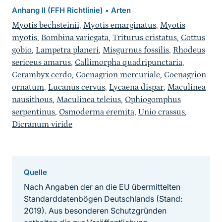
Anhang II (FFH Richtlinie)
Arten
•
Myotis bechsteinii
,
Myotis emarginatus
,
Myotis
myotis
,
Bombina variegata
,
Triturus cristatus
,
Cottus
gobio
,
Lampetra planeri
,
Misgurnus fossilis
,
Rhodeus
sericeus amarus
,
Callimorpha quadripunctaria
,
Cerambyx cerdo
,
Coenagrion mercuriale
,
Coenagrion
ornatum
,
Lucanus cervus
,
Lycaena dispar
,
Maculinea
nausithous
,
Maculinea teleius
,
Ophiogomphus
serpentinus
,
Osmoderma eremita
,
Unio crassus
,
Dicranum viride
Quelle
Nach Angaben der an die EU übermittelten
Standarddatenbögen Deutschlands (Stand:
2019). Aus besonderen Schutzgründen