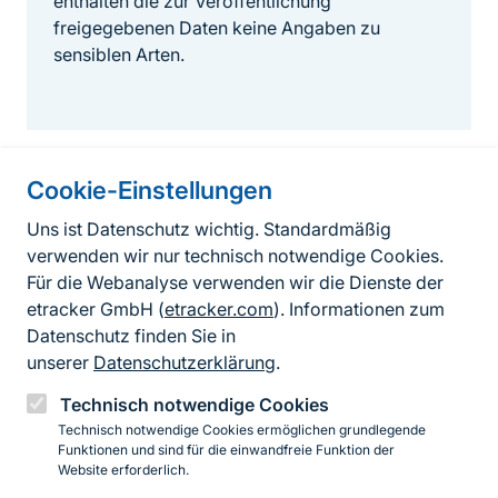
enthalten die zur Veröffentlichung
freigegebenen Daten keine Angaben zu
sensiblen Arten.
Cookie-Einstellungen
Informationen zur Seite
Uns ist Datenschutz wichtig. Standardmäßig
verwenden wir nur technisch notwendige Cookies.
Fußzeile
Kontakt zum BfN
Für die Webanalyse verwenden wir die Dienste der
Kontaktformular
etracker GmbH (
etracker.com
). Informationen zum
Datenschutz finden Sie in
Erklärung zur Barrierefreiheit
unserer
Datenschutzerklärung
.
Impressum
Technisch notwendige Cookies
Technisch notwendige Cookies ermöglichen grundlegende
Datenschutz
Funktionen und sind für die einwandfreie Funktion der
Website erforderlich.